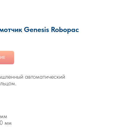
мотчик Genesis Robopac
ИЕ
ышленный автоматический
льцом.
 мм
00 мм