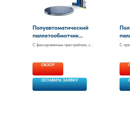
Полуавтоматический
Пол
паллетообмотчик
пал
Masterplat Plus |
Roto
С фиксированным престрейчем, с
С пре
модели: LP, TP3,
TP3
графическим дисплеем
экран
функц
FREEZER, FREEZER TP3,
TP3
ОБЗОР
INOX, INOX TP3
Rob
Robopac
ОСТАВИТЬ ЗАЯВКУ