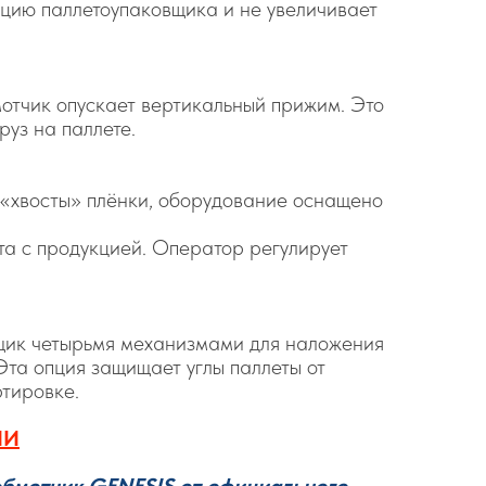
кцию паллетоупаковщика и не увеличивает
отчик опускает вертикальный прижим. Это
руз на паллете.
«хвосты» плёнки, оборудование оснащено
та с продукцией. Оператор регулирует
щик четырьмя механизмами для наложения
 Эта опция защищает углы паллеты от
тировке.
ИИ
обмотчик GENESIS от официального