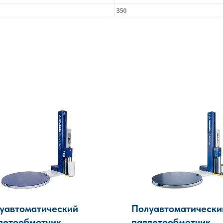
уавтоматический
Полуавтоматически
летообмотчик
паллетообмотчик