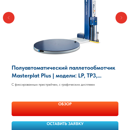
Полуавтоматический паллетообмотчик
Masterplat Plus | модели: LP, TP3,
FREEZER, FREEZER TP3, INOX, INOX TP3
С фиксированным престрейчем, с графическим дисплеем
Robopac
ОБЗОР
ОСТАВИТЬ ЗАЯВКУ