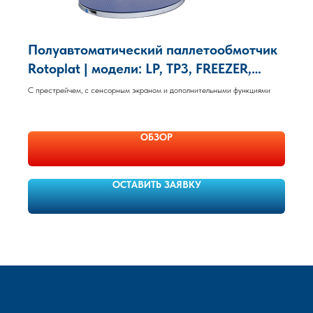
Полуавтоматический паллетообмотчик
Rotoplat | модели: LP, TP3, FREEZER,
FREEZER TP3, INOX, INOX TP3 Robopac
С престрейчем, с сенсорным экраном и дополнительными функциями
ОБЗОР
ОСТАВИТЬ ЗАЯВКУ